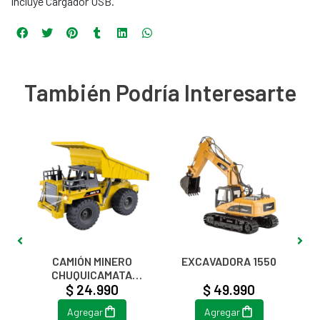
Incluye Cargador USB.
También Podría Interesarte
6
CAMIÓN MINERO
EXCAVADORA 1550
CHUQUICAMATA
$ 24.990
1540
$ 49.990
Agregar
Agregar