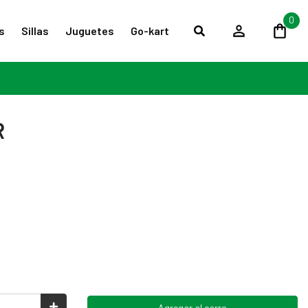
0
s
Sillas
Juguetes
Go-kart
R
Agregar al carro