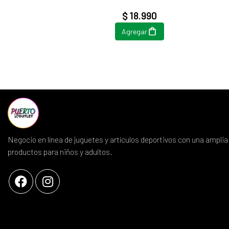
$ 18.990
Agregar
Negocio en línea de juguetes y artículos deportivos con una amplia
productos para niños y adultos.