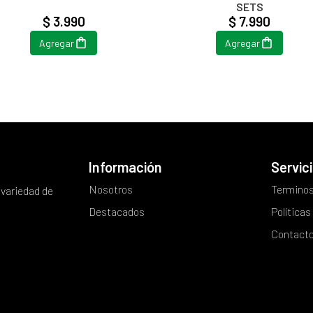
SETS
$ 3.990
$ 7.990
Agregar
Agregar
Información
Servici
Nosotros
Terminos
 variedad de
Destacados
Políticas
Contact