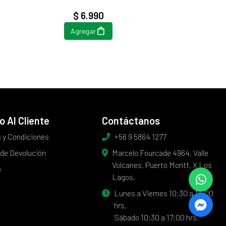
$ 6.990
Agregar
o Al Cliente
Contáctanos
 y Condiciones
+56 9 5864 1277
 de Devolución
Marcelo Fourcade 4964, Valle
Volcanes, Puerto Montt, X Los
o
Lagos.
Lunes a Viernes 10:30 a 18:00
hrs.
Sábado 10:30 a 17:00 hrs.