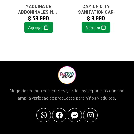
MÁQUINA DE
CAMION CITY
ABDOMINALES MBB
SANITATION CAR
5 SECS SHAPER 11
$ 39.990
$ 9.990
EN 1
Agregar
Agregar
Negocio en línea de juguetes y artículos deportivos con una
amplia variedad de productos para niños y adultos.